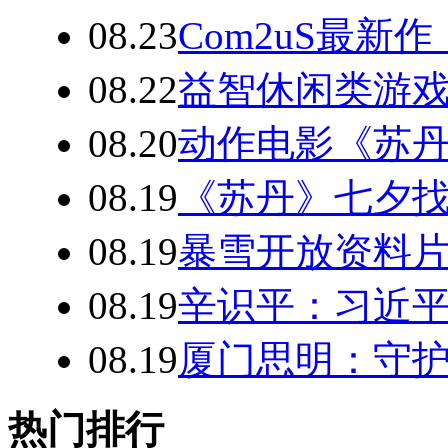
08.23
Com2uS最新
08.22
益智休闲类游
08.20
动作电影《苏
08.19
《苏丹》七夕
08.19
暴雪开放资料片
08.19
辛识平：习近平
08.19
厦门思明：守
热门排行