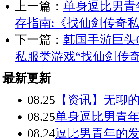
上一篇：
单身逗比男青
存指南:《找仙剑传奇
下一篇：
韩国手游巨头C
私服类游戏“找仙剑传奇
最新更新
08.25
【资讯】无聊
08.25
单身逗比男青
08.24
逗比男青年的