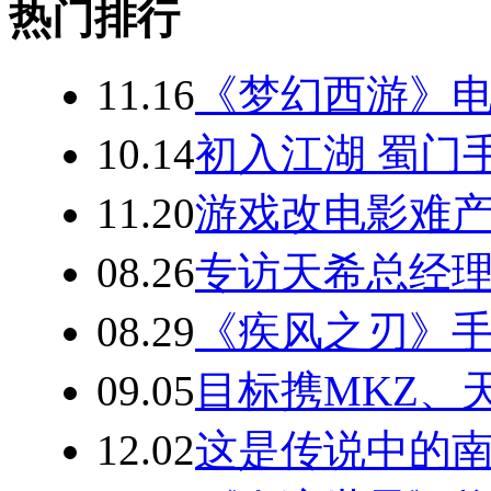
热门排行
11.16
《梦幻西游》
10.14
初入江湖 蜀门
11.20
游戏改电影难产
08.26
专访天希总经
08.29
《疾风之刃》手
09.05
目标携MKZ、天
12.02
这是传说中的南