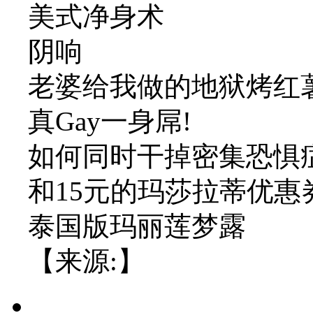
美式净身术
阴响
老婆给我做的地狱烤红
真Gay一身屌!
如何同时干掉密集恐惧
和15元的玛莎拉蒂优惠
泰国版玛丽莲梦露
【来源:】