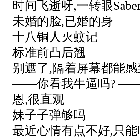
时间飞逝呀,一转眼Sab
未婚的脸,已婚的身
十八铜人灭蚊记
标准前凸后翘
别遮了,隔着屏幕都能
——你看我牛逼吗? —
恩,很直观
妹子子弹够吗
最近心情有点不好,只