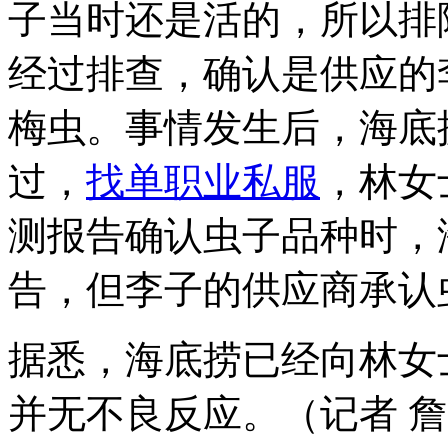
子当时还是活的，所以排
经过排查，确认是供应的
梅虫。事情发生后，海底
过，
找单职业私服
，林女
测报告确认虫子品种时，
告，但李子的供应商承认
据悉，海底捞已经向林女
并无不良反应。（记者 