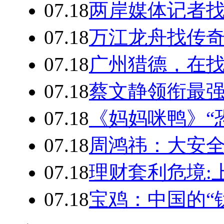
07.18
两岸媒体记者
07.18
万江龙舟找传
07.18
广州猎德，在
07.18
蔡文静领衔最
07.18
《妈妈咪鸭》“
07.18
周鸿祎：大安
07.18
理财套利危境:
07.18
宝鸡：中国的“