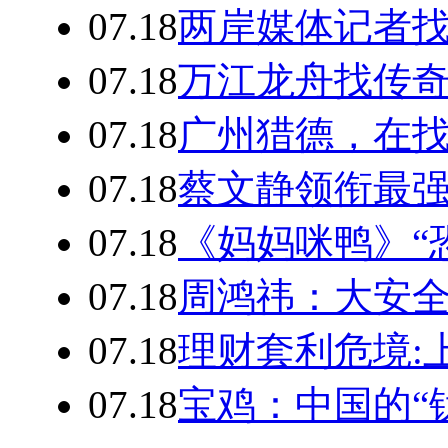
07.18
两岸媒体记者
07.18
万江龙舟找传
07.18
广州猎德，在
07.18
蔡文静领衔最
07.18
《妈妈咪鸭》“
07.18
周鸿祎：大安
07.18
理财套利危境:
07.18
宝鸡：中国的“