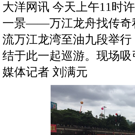
大洋网讯 今天上午11时
一景——万江龙舟找传奇
流万江龙湾至油九段举行
结于此一起巡游。现场吸
媒体记者 刘满元