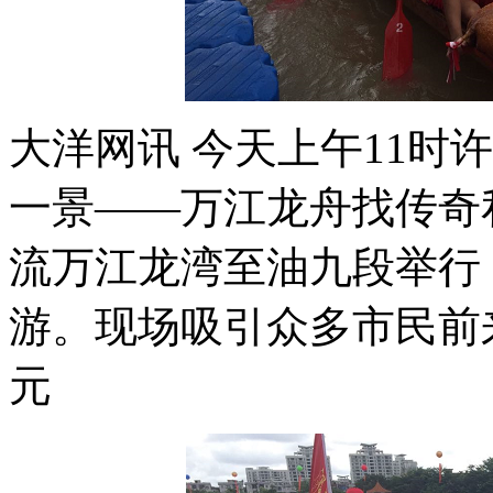
大洋网讯 今天上午11时
一景——万江龙舟找传奇
流万江龙湾至油九段举行
游。现场吸引众多市民前
元