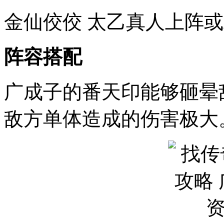
金仙佼佼 太乙真人上阵
阵容搭配
广成子的番天印能够砸晕
敌方单体造成的伤害极大