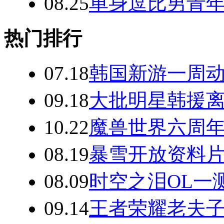
08.25
单身逗比男青
热门排行
07.18
韩国新游一周动
09.18
大批明星韩援离
10.22
魔兽世界六周年
08.19
暴雪开放资料片
08.09
时空之泪OL一
09.14
王者荣耀老夫子