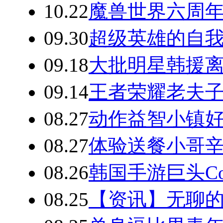
10.22
魔兽世界六周年
09.30
超级英雄的自
09.18
大批明星韩援离
09.14
王者荣耀老夫子
08.27
动作益智小镇
08.27
体验送餐小哥辛
08.26
韩国手游巨头Co
08.25
【资讯】无聊