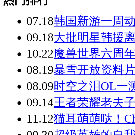
07.18
韩国新游一周动
09.18
大批明星韩援离
10.22
魔兽世界六周年
08.19
暴雪开放资料片
08.09
时空之泪OL一
09.14
王者荣耀老夫子
11.12
猫耳萌萌哒！Chi
09.30
超级英雄的自