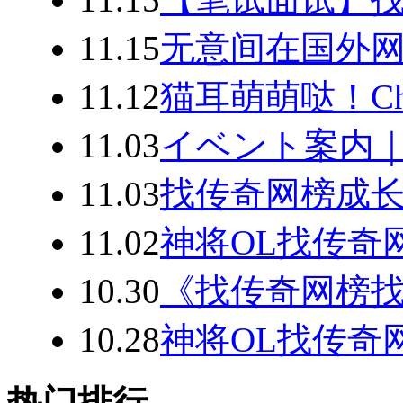
11.15
无意间在国外
11.12
猫耳萌萌哒！Ch
11.03
イベント案内
11.03
找传奇网榜成
11.02
神将OL找传奇
10.30
《找传奇网榜
10.28
神将OL找传奇
热门排行